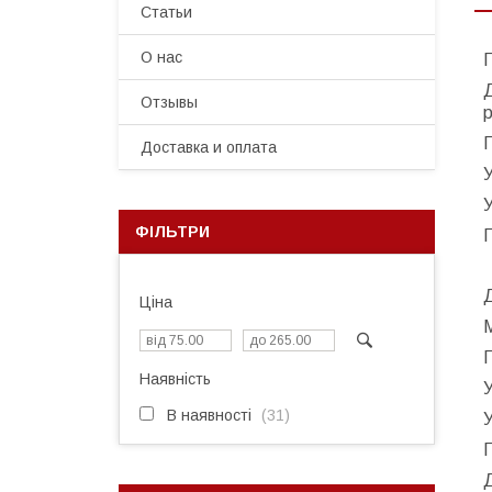
Статьи
О нас
П
Д
Отзывы
Доставка и оплата
У
У
ФІЛЬТРИ
Д
Ціна
Наявність
У
В наявності
31
У