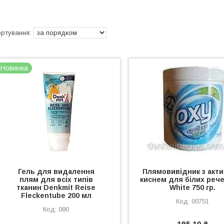
Новинка
Гель для видалення
Плямовивідник з акт
плям для всіх типів
киснем для білих реч
тканин Denkmit Reise
White 750 гр.
Fleckentube 200 мл
00751
080
195,10 ₴