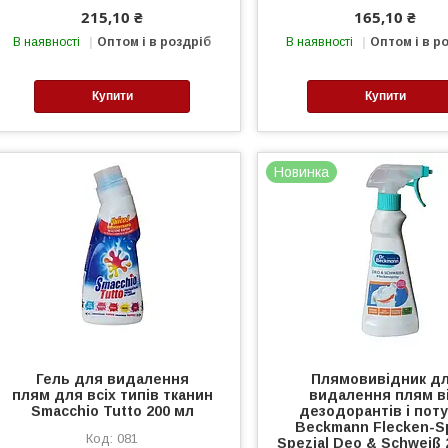
215,10 ₴
165,10 ₴
В наявності
Оптом і в роздріб
В наявності
Оптом і в р
Купити
Купити
Новинка
Гель для видалення
Плямовивідник д
плям для всіх типів тканин
видалення плям в
Smacchio Tutto 200 мл
дезодорантів і поту
Beckmann Flecken-S
081
Spezial Deo & Schweiß 