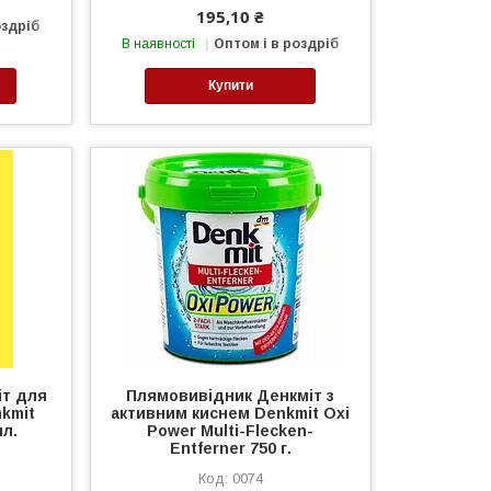
195,10 ₴
оздріб
В наявності
Оптом і в роздріб
Купити
іт для
Плямовивідник Денкміт з
nkmit
активним киснем Denkmit Oxi
мл.
Power Multi-Flecken-
Entferner 750 г.
0074