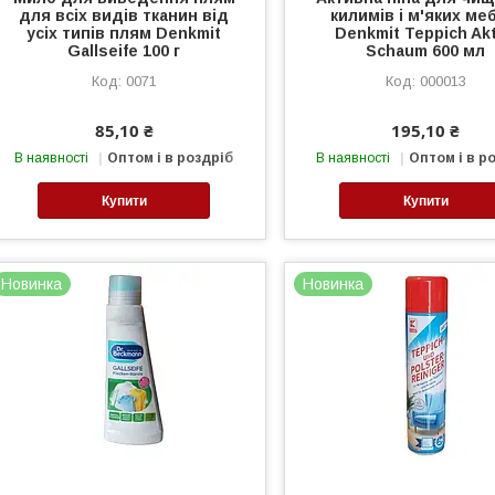
для всіх видів тканин від
килимів і м'яких ме
усіх типів плям Denkmit
Denkmit Teppich Akt
Gallseife 100 г
Schaum 600 мл
0071
000013
85,10 ₴
195,10 ₴
В наявності
Оптом і в роздріб
В наявності
Оптом і в р
Купити
Купити
Новинка
Новинка