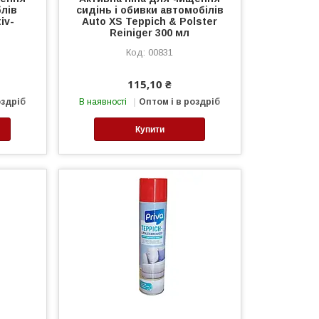
блів
сидінь і обивки автомобілів
iv-
Auto XS Teppich & Polster
Reiniger 300 мл
00831
115,10 ₴
оздріб
В наявності
Оптом і в роздріб
Купити