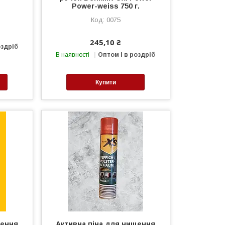
Power-weiss 750 г.
0075
245,10 ₴
оздріб
В наявності
Оптом і в роздріб
Купити
щення
Активна піна для чищення