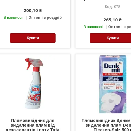
078
200,10 ₴
В наявності
Оптом і в роздріб
265,10 ₴
В наявності
Оптом і в р
Купити
Купити
Плямовивідник для
Плямовивідник Денкм
видалення плям від
видалення плям Den
дезодорантів і поту Total
Flecken-Salz 500 