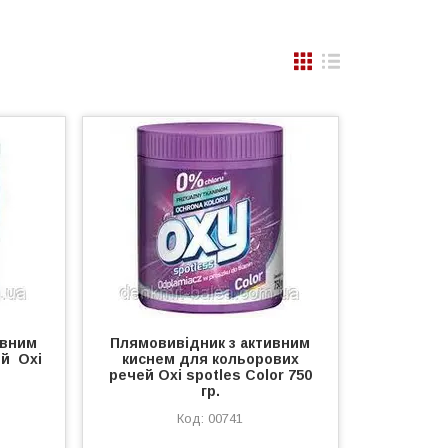
ивним
Плямовивідник з активним
ей Oxi
киснем для кольорових
речей Oxi spotles Color 750
гр.
00741