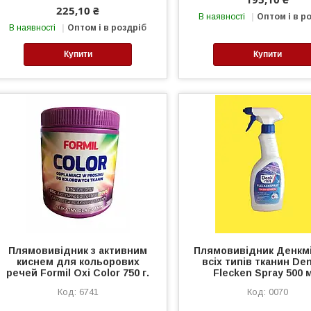
225,10 ₴
В наявності
Оптом і в р
В наявності
Оптом і в роздріб
Купити
Купити
Плямовивідник з активним
Плямовивідник Денкм
киснем для кольорових
всіх типів тканин De
речей Formil Oxi Color 750 г.
Flecken Spray 500 
6741
0070