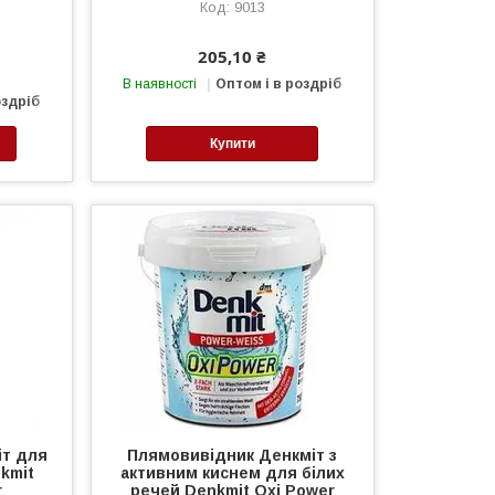
9013
205,10 ₴
В наявності
Оптом і в роздріб
оздріб
Купити
іт для
Плямовивідник Денкміт з
kmit
активним киснем для білих
г
речей Denkmit Oxi Power