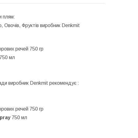
и плям:
ю, Овочів, Фруктів виробник Denkmit
орових речей 750 гр
750 мл
мади виробник Denkmit рекомендує :
орових речей 750 гр
spray
750 мл