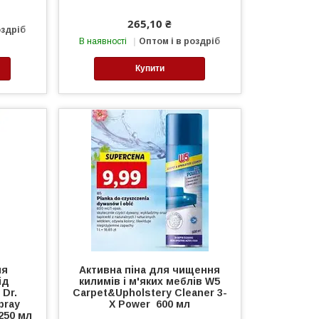
265,10 ₴
оздріб
В наявності
Оптом і в роздріб
Купити
ля
Активна піна для чищення
ід
килимів і м'яких меблів W5
 Dr.
Carpet&Upholstery Cleaner 3-
pray
X Power 600 мл
250 мл