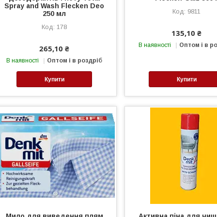
Spray and Wash Flecken Deo
9811
250 мл
178
135,10 ₴
В наявності
Оптом і в р
265,10 ₴
В наявності
Оптом і в роздріб
Купити
Купити
Мило для виведення плям
Активна піна для чи