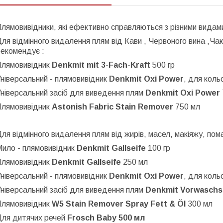
лямовивідники, які ефективно справляються з різними видам
ля відмінного видалення плям від Кави , Червоного вина ,Ча
рекомендує :
Плямовивідник
Denkmit mit 3-Fach-Kraft
500 гр
ніверсальний - плямовивідник
Denkmit Oxi Power
, для коль
ніверсальний засіб для виведення плям
Denkmit Oxi Power
Плямовивідник
Astonish Fabric Stain Remover
750 мл
ля відмінного видалення плям від жирів, масел, макіяжу, по
Мило - плямовивідник
Denkmit Gallseife
100 гр
Плямовивідник
Denkmit Gallseife
250 мл
ніверсальний - плямовивідник
Denkmit Oxi Power
, для коль
ніверсальний засіб для виведення плям
Denkmit Vorwasch
Плямовивідник
W5 Stain Remover Spray Fett & Öl
300 мл
Для дитячих речей
Frosch Baby 500 мл