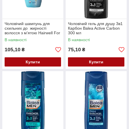
Чоловічий шампунь для
Чоловічий гель для душу 3в1
схильних до жирності
Карбон Balea Active Carbon
волосся з м'ятою Hairwell For
300 мл
Men Shampoo 500 мл
В наявності
В наявності
105,10
75,10
₴
₴
Купити
Купити