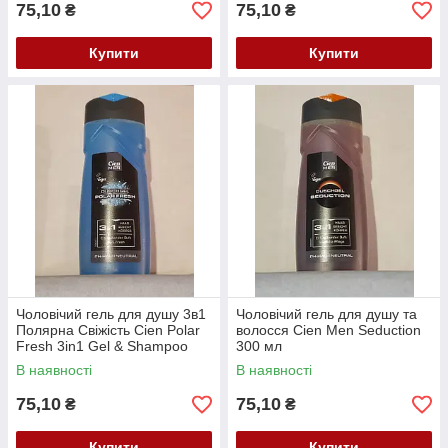
75,10
75,10
₴
₴
Купити
Купити
Чоловічий гель для душу 3в1
Чоловічий гель для душу та
Полярна Свіжість Cien Polar
волосся Cien Men Seduction
Fresh 3in1 Gel & Shampoo
300 мл
300 мл
В наявності
В наявності
75,10
75,10
₴
₴
Купити
Купити