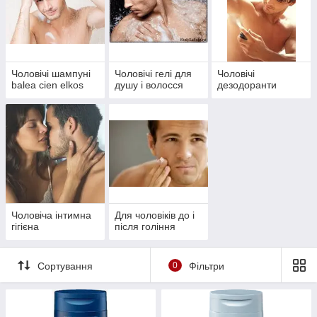
Чоловічі шампуні
Чоловічі гелі для
Чоловічі
balea cien elkos
душу і волосся
дезодоранти
Чоловіча інтимна
Для чоловіків до і
гігієна
після гоління
Сортування
0
Фільтри