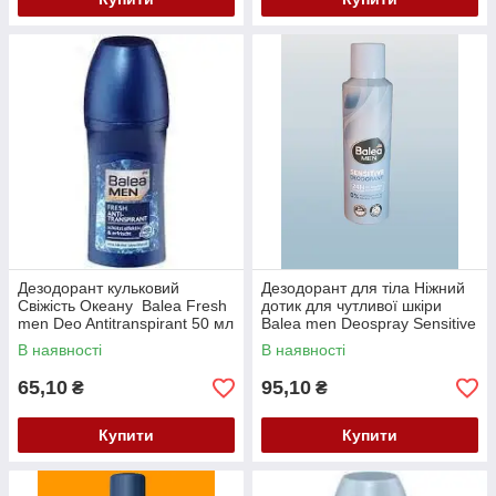
Дезодорант кульковий
Дезодорант для тіла Ніжний
Свіжість Океану Balea Fresh
дотик для чутливої шкіри
men Deo Antitranspirant 50 мл
Balea men Deospray Sensitive
200 мл
В наявності
В наявності
65,10
95,10
₴
₴
Купити
Купити