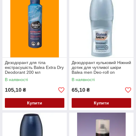
Дезодорант для тіла
Дезодорант кульковий Ніжний
екстрасушість Balea Extra Dry
дотик для чутливої шкіри
Deodorant 200 мл
Balea men Deo-roll on
Sensitive 50 мл
В наявності
В наявності
105,10
65,10
₴
₴
Купити
Купити