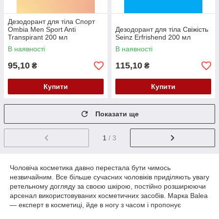
Дезодорант для тіла Спорт
Ombia Men Sport Anti
Дезодорант для тіла Свіжість
Transpirant 200 мл
Seinz Erfrishend 200 мл
В наявності
В наявності
95,10
115,10
₴
₴
Купити
Купити
Показати ще
1
/ 3
Чоловіча косметика давно перестала бути чимось
незвичайним. Все більше сучасних чоловіків приділяють увагу
ретельному догляду за своєю шкірою, постійно розширюючи
арсенал використовуваних косметичних засобів. Марка Balea
― експерт в косметиці, йде в ногу з часом і пропонує
чоловікам широкий асортимент товарів по догляду за