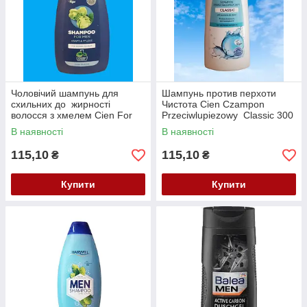
Чоловічий шампунь для
Шампунь против перхоти
схильних до жирності
Чистота Cien Czampon
волосся з хмелем Cien For
Przeciwlupiezowy Classic 300
Men Shampon 500 мл
мл.
В наявності
В наявності
115,10
115,10
₴
₴
Купити
Купити