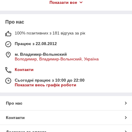
Показати все
волоссям, шкірою особи і тіла. Balea розробила повний
спектр продуктів, який може знадобитися чоловікові:
― кулькові дезодоранти і антиперспіранти парфумовані
Про нас
дезодоранти;
― засоби для гоління
100% позитивних з 181 відгука за рік
– піни і гелі для гоління, лосьйони і бальзами після гоління;
Працює з 22.08.2012
― засоби для догляду за обличчям: очищаючий гель, догляд
проти сухості шкіри;
м. Владимир-Волынский
Володимир, Владимир-Волынский, Україна
― средства для ухода за телом и волосами: шампуни-гели
для душа, парфюмированные гели для душа.
Контакти
Купити будь-який з перелічених засобів можна в
Сьогодні працює з 10:00 до 22:00
інтернет-магазині denkmit-balea.com.ua
Показати весь графік роботи
Про нас
Контакти