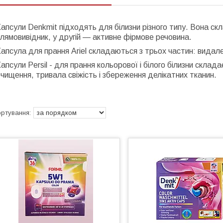
апсули Denkmit підходять для білизни різного типу. Вона ск
лямовивідник, у другій — активне фірмове речовина.
апсула для прання Ariel складаються з трьох частин: видал
апсули Persil - для прання кольорової і білого білизни склад
чищення, тривала свіжість і збереження делікатних тканин.