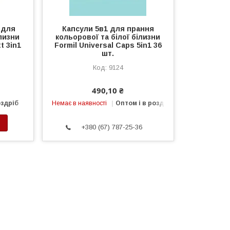
 для
Капсули 5в1 для прання
лизни
кольорової та білої білизни
t 3in1
Formil Universal Caps 5in1 36
шт.
9124
490,10 ₴
оздріб
Немає в наявності
Оптом і в роздріб
+380 (67) 787-25-36