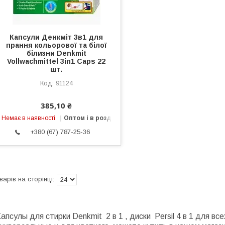
Капсули Денкміт 3в1 для
прання кольорової та білої
білизни Denkmit
Vollwachmittel 3in1 Caps 22
шт.
91124
385,10 ₴
Немає в наявності
Оптом і в роздріб
+380 (67) 787-25-36
апсулы для стирки Denkmit 2 в 1 , диски Persil 4 в 1 для всех