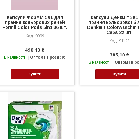
Капсули Форміл 5в1 для
Капсули Денкміт 3в1
прання кольорових речей
прання кольорової бі
Formil Color Pods 5in1 36 шт.
Denkmit Colorwaschmit
Caps 22 шт.
9099
91123
490,10 ₴
385,10 ₴
В наявності
Оптом і в роздріб
В наявності
Оптом і в р
Купити
Купити