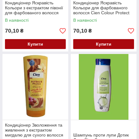
Кондиціонер Яскравість
Кондиціонер Яскравість
Кольори з екстрактом півонії
Кольори для фарбованого
для фарбованого волосся
волосся Cien Colour Protect
Balea Farbglanz spulung 300
spulung 300 мл
В наявності
В наявності
мл
70,10
70,10
₴
₴
Купити
Купити
Кондиціонер Зволоження та
живлення з екстрактом
мигдалю для сухого волосся
Шампунь проти лупи Дотик