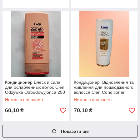
Кондиционер Блеск и сила
Кондиціонер Відновлення та
для ослабленных волос Cien
живлення для пошкодженого
Odzywka Odbudowyjonca 250
волосся Cien Conditioner
мл
Repair 300 мл
Немає в наявності
Немає в наявності
60,10
70,10
₴
₴
Показати ще