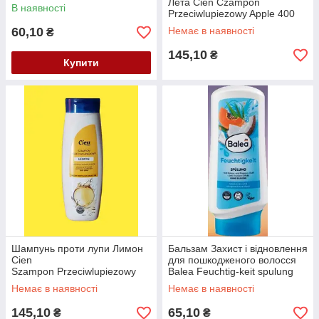
Cien Aufbau&Pflege Spulung
Лета Cien Czampon
В наявності
300 мл
Przeciwlupiezowy Apple 400
мл.
60,10
Немає в наявності
₴
145,10
₴
Купити
Шампунь проти лупи Лимон
Бальзам Захист і відновлення
Cien
для пошкодженого волосся
Szampon Przeciwlupiezowy
Balea Feuchtig-keit spulung
Lemon 400 мл.
300 мл
Немає в наявності
Немає в наявності
145,10
65,10
₴
₴