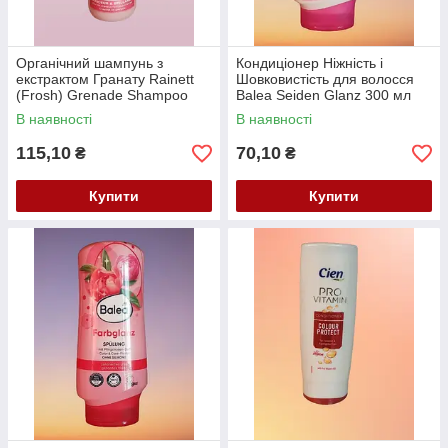
Органічний шампунь з
Кондиціонер Ніжність і
екстрактом Гранату Rainett
Шовковистість для волосся
(Frosh) Grenade Shampoo
Balea Seiden Glanz 300 мл
300 мл
В наявності
В наявності
115,10
70,10
₴
₴
Купити
Купити