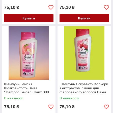
Vanilla&Mandelol 300 мл
75,10
75,10
₴
₴
Купити
Купити
Шампунь Блиск і
Шампунь Яскравість Кольори
Шовковистість Balea
з екстрактом півонії для
Shampoo Seiden Glanz 300
фарбованого волосся Balea
мл.
Farbglanz Shampoo 300 мл
В наявності
В наявності
75,10
75,10
₴
₴