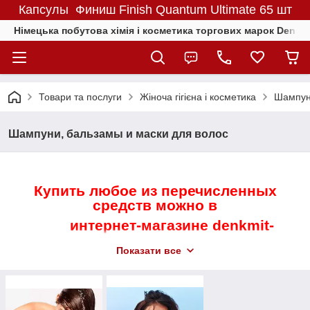
Капсулы Финиш Finish Quantum Ultimate 65 шт
Німецька побутова хімія і косметика торгових марок Denkmit
Товари та послуги
Жіноча гігієна і косметика
Шампуни
Шампуни, бальзамы и маски для волос
Купить любое из перечисленных
средств можно в
интернет-магазине denkmit-
balea.com.ua
Показати все