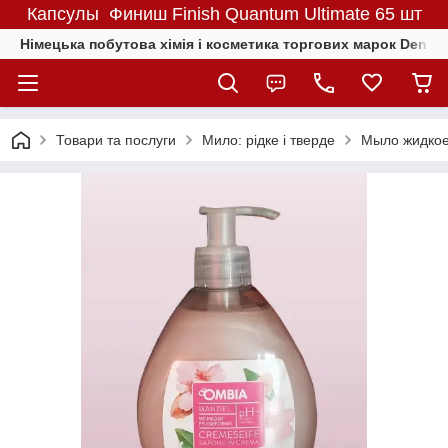
Капсулы Финиш Finish Quantum Ultimate 65 шт
Німецька побутова хімія і косметика торгових марок Denkmit
Товари та послуги
Мило: рідке і тверде
Мыло жидкое 