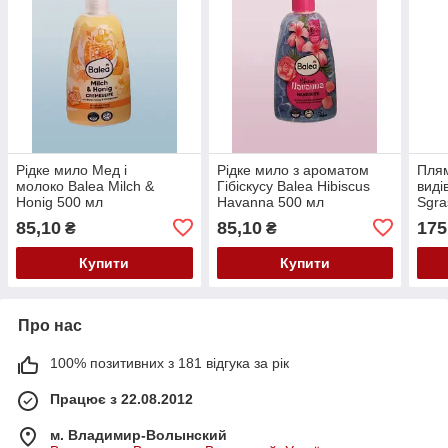
Рідке мило Мед і
Рідке мило з ароматом
Плям
молоко Balea Milch &
Гібіскусу Balea Hibiscus
виді
Honig 500 мл
Havanna 500 мл
Sgra
мл
85,10
85,10
175
₴
₴
Купити
Купити
Про нас
100% позитивних з 181 відгука за рік
Працює з 22.08.2012
м. Владимир-Волынский