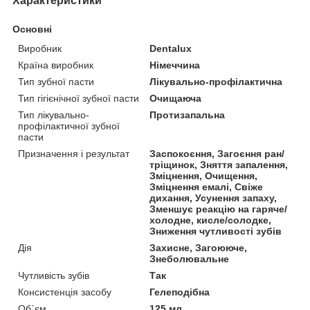
Характеристики
Основні
Виробник
Dentalux
Країна виробник
Німеччина
Тип зубної пасти
Лікувально-профілактична
Тип гігієнічної зубної пасти
Очищаюча
Тип лікувально-
Протизапальна
профілактичної зубної
пасти
Призначення і результат
Заспокоєння, Загоєння ран/
тріщинок, Зняття запалення,
Зміцнення, Очищення,
Зміцнення емалі, Свіже
дихання, Усунення запаху,
Зменшує реакцію на гаряче/
холодне, кисле/солодке,
Зниження чутливості зубів
Дія
Захисне, Загоююче,
Знеболювальне
Чутливість зубів
Так
Консистенція засобу
Гелеподібна
Об`єм
125 мл