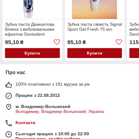
Зубна паста Діамантова
Зубна паста свіжість Signal
Зубн
Білина з вибілювальним
Sport Gel Fresh 75 мл.
виб
ефектом Dontodent
Dent
Zahnpasta Brillant Weiss
Fach
95,10
95,10
115
₴
₴
125 мл.
Купити
Купити
Про нас
100% позитивних з 181 відгука за рік
Працює з 22.08.2012
м. Владимир-Волынский
Володимир, Владимир-Волынский, Україна
Контакти
Сьогодні працює з 10:00 до 22:00
Показати весь графік роботи