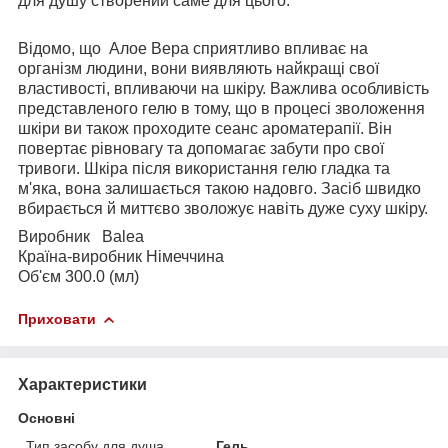
для душу
створений саме для цього.
Відомо, що Алое Вера сприятливо впливає на
організм людини, вони виявляють найкращі свої
властивості, впливаючи на шкіру. Важлива особливість
представленого гелю в тому, що в процесі зволоження
шкіри ви також проходите сеанс ароматерапії. Він
повертає рівновагу та допомагає забути про свої
тривоги. Шкіра після використання гелю гладка та
м'яка, вона залишається такою надовго. Засіб швидко
вбирається й миттєво зволожує навіть дуже суху шкіру.
Виробник Balea
Країна-виробник Німеччина
Об'єм 300.0 (мл)
Приховати
Характеристики
Основні
Тип засобу для душа
Гель