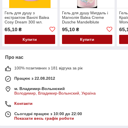
Гель для душу з
Гель для душу Мигдаль і
Гель
екстрактом Ванілі Balea
Магнолія Balea Creme
Краї
Cosy Dream 300 мл.
Dusche Mandelblute
Wond
Magnolie 300 мл.
300 
65,10
95,10
65,
₴
₴
Купити
Купити
Про нас
100% позитивних з 181 відгука за рік
Працює з 22.08.2012
м. Владимир-Волынский
Володимир, Владимир-Волынский, Україна
Контакти
Сьогодні працює з 10:00 до 22:00
Показати весь графік роботи