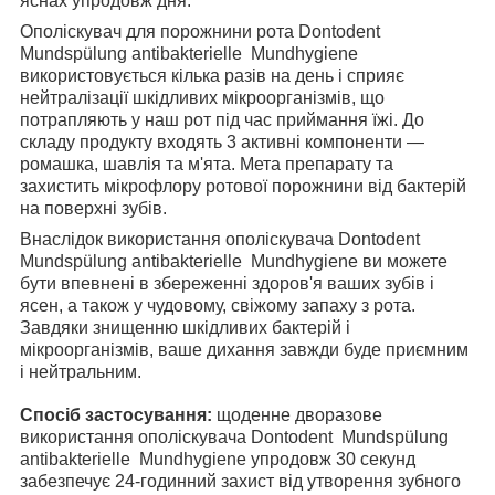
яснах упродовж дня.
Ополіскувач для порожнини рота Dontodent
Mundspülung antibakterielle Mundhygiene
використовується кілька разів на день і сприяє
нейтралізації шкідливих мікроорганізмів, що
потрапляють у наш рот під час приймання їжі. До
складу продукту входять 3 активні компоненти —
ромашка, шавлія та м'ята. Мета препарату та
захистить мікрофлору ротової порожнини від бактерій
на поверхні зубів.
Внаслідок використання ополіскувача Dontodent
Mundspülung antibakterielle Mundhygiene
ви можете
бути впевнені в збереженні здоров'я ваших зубів і
ясен, а також у чудовому, свіжому запаху з рота.
Завдяки знищенню шкідливих бактерій і
мікроорганізмів, ваше дихання завжди буде приємним
і нейтральним.
Спосіб застосування:
щоденне дворазове
використання ополіскувача Dontodent Mundspülung
antibakterielle Mundhygiene
упродовж 30 секунд
забезпечує 24-годинний захист від утворення зубного