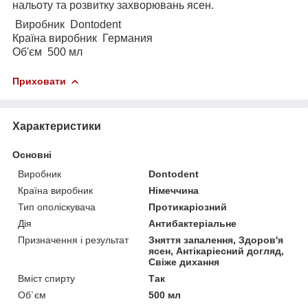
нальоту та розвитку захворювань ясен.
Виробник
Dontodent
Країна виробник Германия
Об'єм 500 мл
Приховати
Характеристики
Основні
Виробник
Dontodent
Країна виробник
Німеччина
Тип ополіскувача
Протикаріозний
Дія
Антибактеріальне
Призначення і результат
Зняття запалення, Здоров'я
ясен, Антікаріесний догляд,
Свіже дихання
Вміст спирту
Так
Об`єм
500 мл