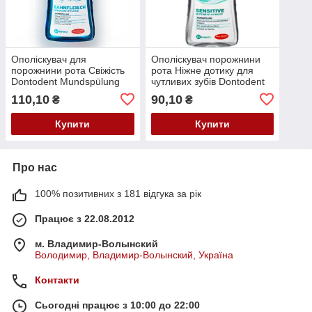
Ополіскувач для
Ополіскувач порожнини
порожнини рота Свіжість
рота Ніжне дотику для
Dontodent Mundspülung
чутливих зубів Dontodent
Zahnfleisch 500 мл
Mundspülung Sensitive
110,10
90,10
₴
₴
Купити
Купити
Про нас
100% позитивних з 181 відгука за рік
Працює з 22.08.2012
м. Владимир-Волынский
Володимир, Владимир-Волынский, Україна
Контакти
Сьогодні працює з 10:00 до 22:00