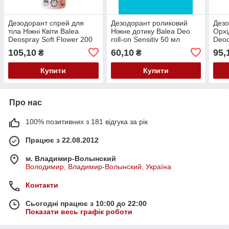
Дезодорант спрей для
Дезодорант роликовий
Дезо
тіла Ніжні Квіти Balea
Ніжне дотику Balea Deo
Орхі
Deospray Soft Flower 200
roll-on Sensitiv 50 мл
Deod
мл.
105,10
60,10
95,
₴
₴
Купити
Купити
Про нас
100% позитивних з 181 відгука за рік
Працює з 22.08.2012
м. Владимир-Волынский
Володимир, Владимир-Волынский, Україна
Контакти
Сьогодні працює з 10:00 до 22:00
Показати весь графік роботи