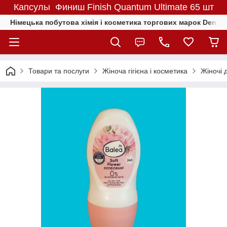
Капсулы Финиш Finish Quantum Ultimate 65 шт
Німецька побутова хімія і косметика торгових марок Denkmit
Товари та послуги
Жіноча гігієна і косметика
Жіночі 