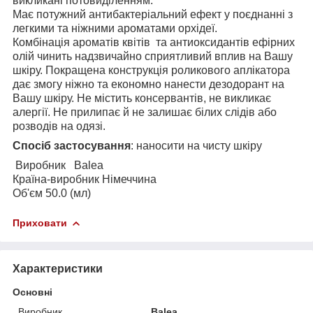
викликані потовиділенням.
Має потужний антибактеріальний ефект у поєднанні з
легкими та ніжними ароматами орхідеї.
Комбінація ароматів квітів та антиоксидантів ефірних
олій чинить надзвичайно сприятливий вплив на Вашу
шкіру. Покращена конструкція роликового аплікатора
дає змогу ніжно та економно нанести дезодорант на
Вашу шкіру. Не містить консервантів, не викликає
алергії. Не прилипає й не залишає білих слідів або
розводів на одязі.
Спосіб застосування
: наносити на чисту шкіру
Виробник
Balea
Країна-виробник Німеччина
Об'єм 50.0 (мл)
Приховати
Характеристики
Основні
Виробник
Balea