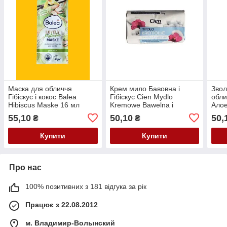
Маска для обличчя
Крем мило Бавовна і
Звол
Гібіскус і кокос Balea
Гібіскус Cien Mydlo
обли
Hibiscus Maske 16 мл
Kremowe Bawelna i
Алое
Hibiskus 90 гр
Feuc
55,10
50,10
50,
₴
₴
Купити
Купити
Про нас
100% позитивних з 181 відгука за рік
Працює з 22.08.2012
м. Владимир-Волынский