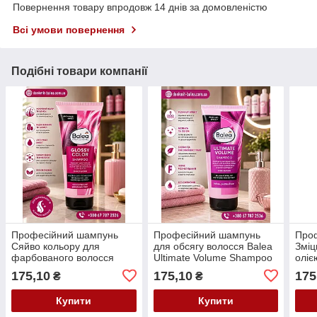
Повернення товару впродовж 14 днів за домовленістю
Всі умови повернення
Подібні товари компанії
Професійний шампунь
Професійний шампунь
Про
Сяйво кольору для
для обсягу волосся Balea
Зміц
фарбованого волосся
Ultimate Volume Shampoo
оліє
Balea Professional Color-
250 мл.
Repa
175,10
175,10
175
₴
₴
Schutz Shampoo 250 мл
Купити
Купити