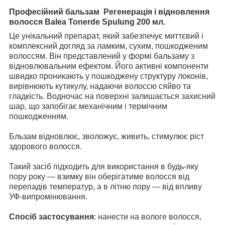
Професійний бальзам Регенерація і відновлення
волосся Balea Tonerde Spulung 200 мл.
Це унікальний препарат, який забезпечує миттєвий і
комплексний догляд за ламким, сухим, пошкодженим
волоссям. Він представлений у формі бальзаму
з
відновлювальним ефектом. Його активні компоненти
швидко проникають у пошкоджену структуру локонів,
вирівнюють кутикулу, надаючи волоссю сяйво та
гладкість. Водночас на поверхні залишається захисний
шар, що запобігає механічним і термічним
пошкодженням.
Бльзам відновлює, зволожує, живить, стимулює ріст
здорового волосся.
Такий засіб підходить для використання в будь-яку
пору року — взимку він оберігатиме волосся від
перепадів температур, а в літню пору — від впливу
УФ-випромінювання.
Спосіб застосування
: нанести на вологе волосся,