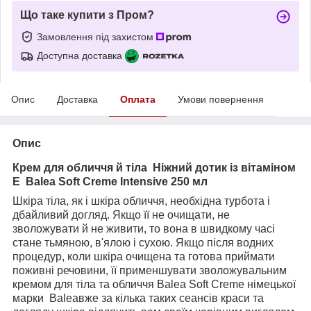
Що таке купити з Пром?
Замовлення під захистом
Доступна доставка
Опис
Доставка
Оплата
Умови повернення
Опис
Крем для обличчя й тіла Ніжний дотик із вітаміном
Е
Balea Soft Creme Intensive 250 мл
Шкіра тіла, як і шкіра обличчя, необхідна турбота і
дбайливий догляд. Якщо її не очищати, не
зволожувати й не живити, то вона в швидкому часі
стане тьмяною, в'ялою і сухою. Якщо після водних
процедур, коли шкіра очищена та готова приймати
поживні речовини, її применшувати зволожувальним
кремом для тіла та обличчя Balea Soft Creme
німецької
марки B
alea
вже за кілька таких сеансів краси та