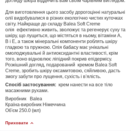
догляду шкіра віддячить вам своїм чарівним виглядом.
Для виготовлення цього засобу дорогоцінні натуральні
олії видобувалися в різних екологічно чистих куточках
світу. Найкраще до складу Balea Soft Creme
олія
ефективно живить, зволожує та регенерує суху та
шкіру, що лущиться, що містяться в ньому, вітаміни А,
В і Е, а також мінеральні компоненти роблять шкіру
гладкою та пружною. Олія
бабасу
має унікальні
омолоджувальні й антиоксидантні властивості, крім
того, воно відновлює ліпідний покрив епідермісу.
Розкішний догляд, подарований кремом Balea Soft
Creme, зробить шкіру оксамитовою, сяйливою, дасть
змогу забути про лущення, сухість і в'ялість.
Спосіб застосування:
крем нанести на все тіло
масажними рухами.
Виробник Balea
Країна-виробник Німеччина
Об'єм 250.0 (мл)
Приховати