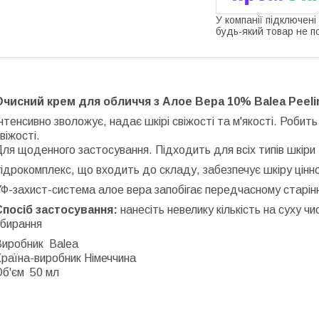
У компанії підключені
будь-який товар не п
Очисний крем для обличчя з Алое Вера 10% Balea Peeli
нтенсивно зволожує, надає шкірі свіжості та м'якості. Робит
віжості.
Для щоденного застосування.
Підходить для всіх типів шкіри
ідрокомплекс, що входить до складу, забезпечує шкіру цінн
Ф-захист-система алое вера запобігає передчасному старін
Спосіб застосування:
нанесіть невелику кількість на суху ч
вбирання
Виробник
Balea
раїна-виробник Німеччина
Об'єм
5
0 мл