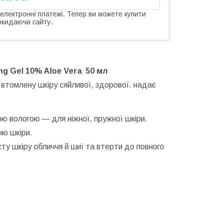
 електронні платежі. Тепер ви можете купити
окидаючи сайту.
ng Gel 10% Aloe Vera
50
мл
ь втомлену шкіру сяйливої, здорової. надає
ою вологою — для ніжної, пружної шкіри.
ню шкіри.
исту шкіру обличчя й шиї та втерти до повного