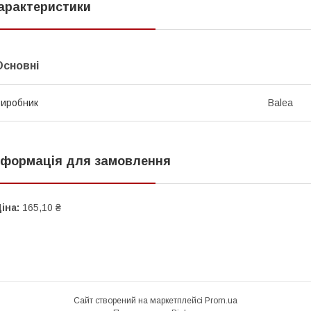
арактеристики
Основні
иробник
Balea
нформація для замовлення
іна:
165,10 ₴
Сайт створений на маркетплейсі
Prom.ua