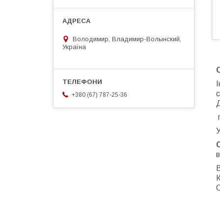
Володимир, Владимир-Волынский,
Україна
І
с
+380 (67) 787-25-36
г
У
К