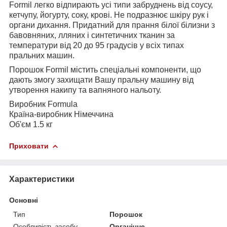
Formil легко відпирають усі типи забруднень від соусу,
кетчупу, йогурту, соку, крові. Не подразнює шкіру рук і
органи дихання. Придатний для прання білої білизни з
бавовняних, лляних і синтетичних тканин за
температури від 20 до 95 градусів у всіх типах
пральних машин.
Порошок
Formil містить спеціальні компоненти, що
дають змогу захищати Вашу пральну машину від
утворення накипу та вапняного нальоту.
Виробник Formula
Країна-виробник Німеччина
Об'єм 1.5 кг
Приховати
Характеристики
Основні
Тип
Порошок
Особливість засобу
Органічне