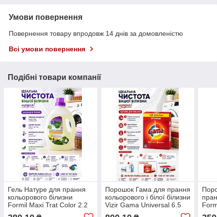
Умови повернення
Повернення товару впродовж 14 днів за домовленістю
Всі умови повернення
Подібні товари компанії
Гель Натуре для прання
Порошок Гама для прання
Поро
кольорового білизни
кольорового і білої білизни
пран
Formil Maxi Trat Color 2.2
Vizir Gama Universal 6.5
Form
л ( 44 прання )
кг (100прань)
prani