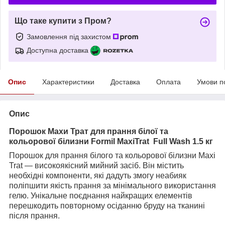
Що таке купити з Пром?
Замовлення під захистом
Доступна доставка
Опис
Характеристики
Доставка
Оплата
Умови п
Опис
Порошок Махи Трат для прання білої та
кольорової білизни Formil MaxiTrat Full Wash 1.5 кг
Порошок для прання білого та кольорової білизни Maxi
Trat — високоякісний мийний засіб. Він містить
необхідні компоненти, які дадуть змогу неабияк
поліпшити якість прання за мінімального використання
гелю. Унікальне поєднання найкращих елементів
перешкодить повторному осіданню бруду на тканині
після прання.