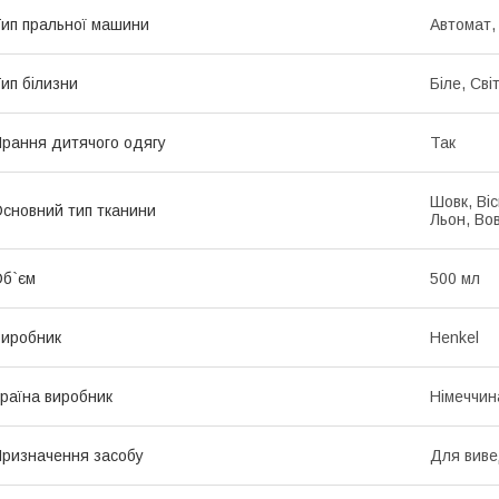
ип пральної машини
Автомат,
ип білизни
Біле, Св
рання дитячого одягу
Так
Шовк, Віс
сновний тип тканини
Льон, Во
б`єм
500 мл
иробник
Henkel
раїна виробник
Німеччин
ризначення засобу
Для виве