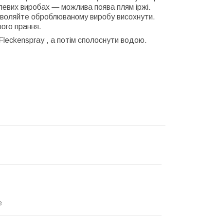
левих виробах — можлива поява плям іржі.
озволяйте оброблюваному виробу висохнути.
ого прання.
s Fleckenspray
, а потім сполоснути водою.
е