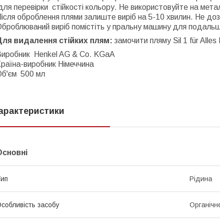
ля перевірки стійкості кольору. Не використовуйте на мета
ісля оброблення плями залиште виріб на 5-10 хвилин. Не д
броблюваний виріб помістіть у пральну машину для подальш
Для видалення стійких плям:
замочити пляму
Sil 1 für Alle
Виробник
Henkel
AG
&
Co
.
KGaA
раїна-виробник Німеччина
Об'єм 500 мл
арактеристики
Основні
ип
Рідина
собливість засобу
Органічн