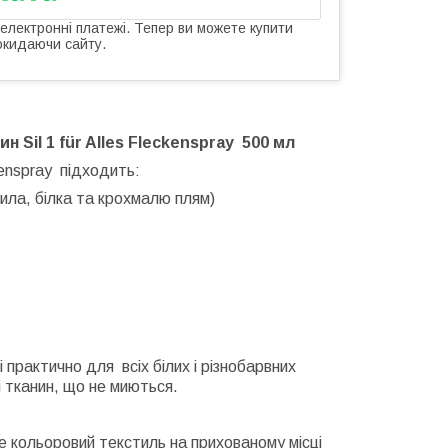
 електронні платежі. Тепер ви можете купити
окидаючи сайту.
нин
Sil 1 für Alles Fleckenspray 500
мл
ckenspray
підходить:
тила, білка та крохмалю плям)
і практично для всіх білих і різнобарвних
і тканин, що не миються.
те кольоровий текстиль на прихованому місці