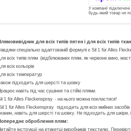
У компанії підключені
будь-який товар не п
Плямовивідник
для
всіх
типів
пятен
і для всіх типів тка
Завдяки спеціально адаптованій формулі є
Sil 1 für Alles Fle
ля всіх типів плям
(відбілюваних плям, як червоне вино, мас
ля всіх кольорів
ля всіх температур
також підходить для шерсті та шовку
рацює навіть під час сушіння та стійкі плями.
il
1
f
ü
r
Alles
Fleckenspray
- на нього можна покластися!
Sil
1
f
ü
r
Alles
Fleckenspray
підходить для всіх мийних засобів 
канин, навіть для шерсті та шовку. Не підходить для шкіри, 
Попереднє оброблення плям:
итайте інструкції на етикетці виробників текстилю. Перевір