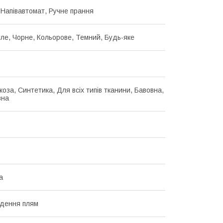
 Напівавтомат, Ручне прання
ітле, Чорне, Кольорове, Темний, Будь-яке
коза, Синтетика, Для всіх типів тканини, Бавовна,
вна
а
дення плям