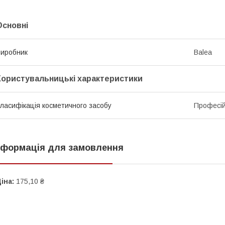
Основні
иробник
Balea
Користувальницькі характеристики
ласифікація косметичного засобу
Професі
нформація для замовлення
іна:
175,10 ₴