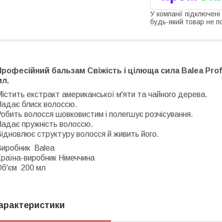
У компанії підключені
будь-який товар не п
Професійний бальзам Свіжість і цілюща сила Balea Prof
мл.
істить екстракт американської м'яти та чайного дерева.
Надає блиск волоссю.
обить волосся шовковистим і полегшує розчісування.
Надає пружність волоссю.
ідновлює структуру волосся й живить його.
Виробник
Balea
раїна-виробник Німеччина
Об'єм 200 мл
арактеристики