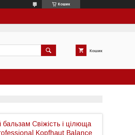
Кошик
Кошик
 бальзам Свіжість і цілюща
rofessional Kopfhaut Balance