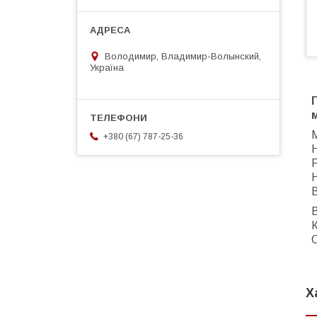
Володимир, Владимир-Волынский,
Україна
М
+380 (67) 787-25-36
Р
В
К
Х