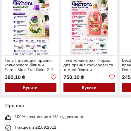
Гель Натуре для прання
Гель концентрат Форміл
Безф
кольорового білизни
для прання кольорової та
пран
Formil Maxi Trat Color 2.2
темної білизни
Denk
л ( 44 прання )
Formil Color Coral Dream 5
40 п
380,10
750,10
245
₴
₴
л
Купити
Купити
Про нас
100% позитивних з 181 відгука за рік
Працює з 22.08.2012