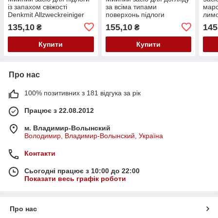
із запахом свіжості
за всіма типами
марс
Denkmit Allzweckreiniger
поверхонь підлоги
лимо
Frühlings-Moment 1000
Astonish Lemon 1000 мл
Pavi
135,10
155,10
145
₴
₴
мл.
Купити
Купити
Про нас
100% позитивних з 181 відгука за рік
Працює з 22.08.2012
м. Владимир-Волынский
Володимир, Владимир-Волынский, Україна
Контакти
Сьогодні працює з 10:00 до 22:00
Показати весь графік роботи
Про нас