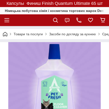
Капсулы Финиш Finish Quantum Ultimate 65 шт
Німецька побутова хімія і косметика торгових марок Denkmit
Товари та послуги
Засоби по догляду за кухнею
Сред