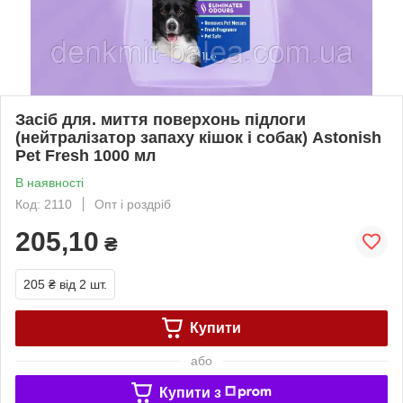
Засіб для. миття поверхонь підлоги
(нейтралізатор запаху кішок і собак) Astonish
Pet Fresh 1000 мл
В наявності
Код: 2110
Опт і роздріб
205,10
₴
205 ₴
від 2 шт.
Купити
або
Купити з