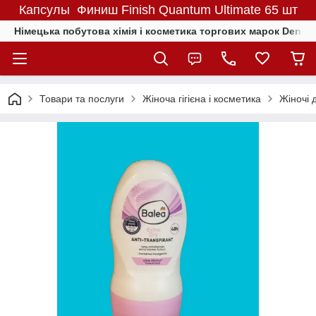
Капсулы Финиш Finish Quantum Ultimate 65 шт
Німецька побутова хімія і косметика торгових марок Denkmit
Товари та послуги
Жіноча гігієна і косметика
Жіночі 