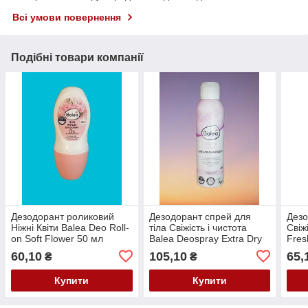
Всі умови повернення
Подібні товари компанії
Дезодорант роликовий
Дезодорант спрей для
Дезо
Ніжні Квіти Balea Deo Roll-
тіла Свіжість і чистота
Свіж
on Soft Flower 50 мл
Balea Deospray Extra Dry
Fres
200 мл.
Anti
60,10
105,10
65,
₴
₴
Купити
Купити