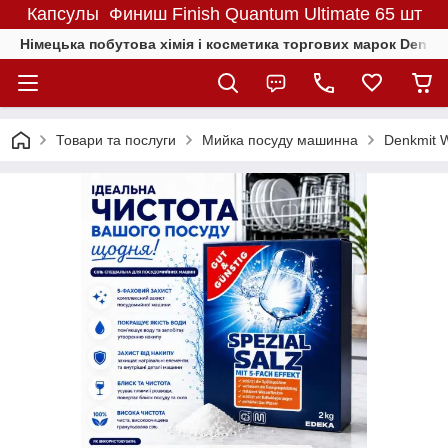
Капсулы Финиш Finish Quantum Ultimate 65 шт
Німецька побутова хімія і косметика торгових марок Denkmit
Товари та послуги
Мийка посуду машинна
Denkmit W