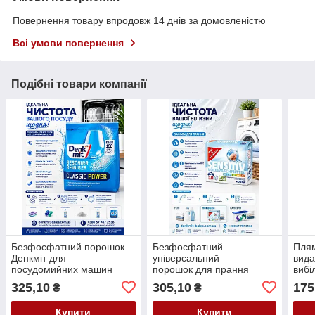
Повернення товару впродовж 14 днів за домовленістю
Всі умови повернення
Подібні товари компанії
Безфосфатний порошок
Безфосфатний
Плям
Денкміт для
універсальний
вида
посудомийних машин
порошок для прання
виб
Denkmit Geschirr- reiniger
дитячої білизни G&G
Flec
325,10
305,10
175
₴
₴
1.5 кг.
Sensitive Vollwashmittel
1,215 кг
Купити
Купити