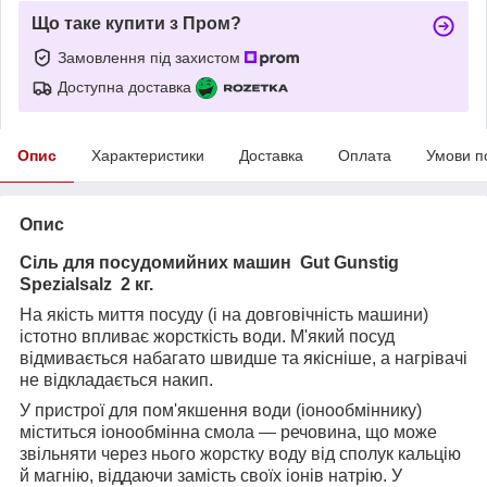
Що таке купити з Пром?
Замовлення під захистом
Доступна доставка
Опис
Характеристики
Доставка
Оплата
Умови п
Опис
Сіль для посудомийних машин Gut Gunstig
Spezialsalz 2 кг.
На якість миття посуду (і на довговічність машини)
істотно впливає жорсткість води. М'який посуд
відмивається набагато швидше та якісніше, а нагрівачі
не відкладається накип.
У пристрої для пом'якшення води (іонообміннику)
міститься іонообмінна смола — речовина, що може
звільняти через нього жорстку воду від сполук кальцію
й магнію, віддаючи замість своїх іонів натрію. У