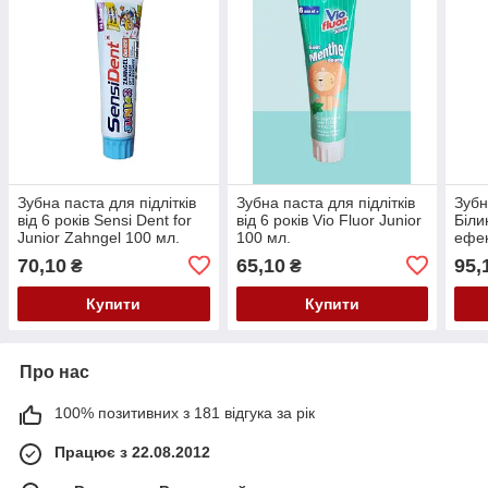
Зубна паста для підлітків
Зубна паста для підлітків
Зубн
від 6 років Sensi Dent for
від 6 років Vio Fluor Junior
Біли
Junior Zahngel 100 мл.
100 мл.
ефек
Zahn
70,10
65,10
95,
₴
₴
125 
Купити
Купити
Про нас
100% позитивних з 181 відгука за рік
Працює з 22.08.2012