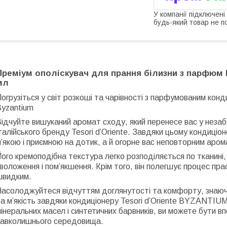
У компанії підключені
будь-який товар не п
Преміум ополіскувач для прання білизни з парфюм Ві
мл
огрузіться у світ розкоші та чарівності з парфумованим конд
Byzantium
Відчуйте вишуканий аромат сходу, який перенесе вас у нез
талійського бренду Tesori d’Oriente. Завдяки цьому кондиці
’якою і приємною на дотик, а й огорне вас неповторним аром
ого кремоподібна текстура легко розподіляється по тканин
воложення і пом’якшення. Крім того, він полегшує процес пр
швидким.
Насолоджуйтеся відчуттям доглянутості та комфорту, знаюч
а м’якість завдяки кондиціонеру Tesori d’Oriente BYZANTIUM
інеральних масел і синтетичних барвників, ви можете бути вп
навколишнього середовища.