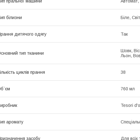
ип пральної машини
Автомат,
ип білизни
Біле, Св
рання дитячого одягу
Так
Шовк, Віс
сновний тип тканини
Льон, Во
ількість циклів прання
38
б`єм
760 мл
иробник
Tesori d'o
ип аромату
Спеціаль
ризначення засобу
Для всіх 