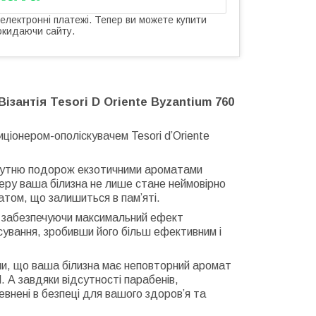
 електронні платежі. Тепер ви можете купити
окидаючи сайту.
зантія Tesori D Oriente Byzantium 760
иціонером-ополіскувачем Tesori d’Oriente
абутню подорож екзотичними ароматами
онеру ваша білизна не лише стане неймовірно
атом, що залишиться в пам’яті.
і, забезпечуючи максимальний ефект
асування, зробивши його більш ефективним і
и, що ваша білизна має неповторний аромат
. А завдяки відсутності парабенів,
евнені в безпеці для вашого здоров’я та