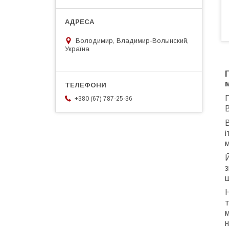
Володимир, Владимир-Волынский,
Україна
П
+380 (67) 787-25-36
і
м
Й
з
т
м