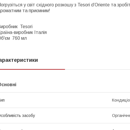
огрузіться у світ східного розкошу з Tesori d’Oriente та зро
ароматним та приємним!
Виробник
Tesori
раїна-виробник Італія
Об'єм
76
0 мл
арактеристики
Основні
ип
Кондиці
собливість засобу
Органічн