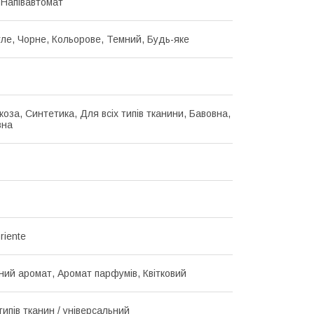
 Напівавтомат
ітле, Чорне, Кольорове, Темний, Будь-яке
коза, Синтетика, Для всіх типів тканини, Бавовна,
вна
riente
ний аромат, Аромат парфумів, Квітковий
типів тканин / універсальний