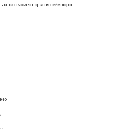
біть кожен момент прання неймовірно
онер
е