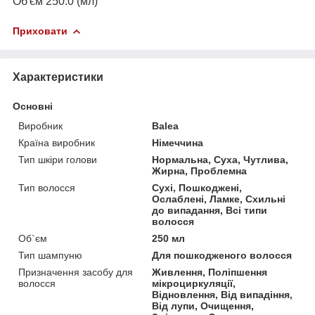
Об'єм 250.0 (мл)
Приховати
Характеристики
Основні
Виробник
Balea
Країна виробник
Німеччина
Тип шкіри голови
Нормальна, Суха, Чутлива,
Жирна, Проблемна
Тип волосся
Сухі, Пошкоджені,
Ослаблені, Ламке, Схильні
до випадання, Всі типи
волосся
Об`єм
250 мл
Тип шампуню
Для пошкодженого волосся
Призначення засобу для
Живлення, Поліпшення
волосся
мікроциркуляції,
Відновлення, Від випадіння,
Від лупи, Очищення,