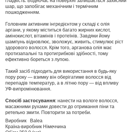
гладкість. Водночас на поверхні залишається захисний
шар, що запобігає механічним і термічним
пошкодженням.
Головним активним інгредієнтом у складі є олія
аргани, у якому міститься багато жирних кислот,
амінокислот, вітамінів і протеїнів. Завдяки йому
шампунь
відновлює, зволожує, живить, стимулює ріст
здорового волосся. Крім того, арганова олія має
протизапальні та протигрибкові здібності, тому
ефективно бореться з лупою.
Такий засіб підходить для використання в будь-яку
пору року — взимку він оберігатиме волосся від
перепадів температур, а в літню пору — від впливу
УФ-випромінювання.
Спосіб застосування
: нанести на вологе волосся,
масажними рухами довести до отримання піни та
ретельно змити. Повторити за потреби.
Виробник Balea
Країна-виробник Німеччина