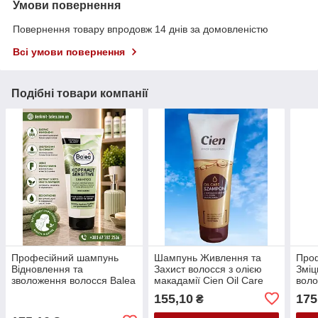
Умови повернення
Повернення товару впродовж 14 днів за домовленістю
Всі умови повернення
Подібні товари компанії
Професійний шампунь
Шампунь Живлення та
Про
Відновлення та
Захист волосся з олією
Зміц
зволоження волосся Balea
макадамії Cien Oil Care
воло
Kopfhaut-Balance shampoo
Szampon 250 мл.
Bale
155,10
175
₴
250 мл
Spul