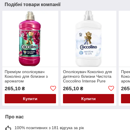
Подібні товари компанії
Преміум ополіскувач
Ополіскувач Коколіно для
Прем
Коколіно для білизни з
дитячого білизни Чистота
Коко
ароматом
Coccolino Intense Pure
аром
пачулів Coccolino
1700 мл
Грей
265,10
265,10
265
₴
₴
Snapdragon & Patchouli
& Gr
1250 мл
Купити
Купити
Про нас
100% позитивних з 181 відгука за рік