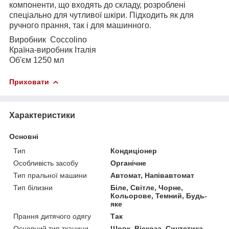
компоненти, що входять до складу, розроблені
спеціально для чутливої шкіри. Підходить як для
ручного прання, так і для машинного.
Виробник
Coccolino
Країна-виробник Італія
Об'єм 12
50 мл
Приховати
Характеристики
Основні
Тип
Кондиціонер
Особливість засобу
Органічне
Тип пральної машини
Автомат, Напівавтомат
Тип білизни
Біле, Світле, Чорне,
Кольорове, Темний, Будь-
яке
Прання дитячого одягу
Так
Основний тип тканини
Шовк, Віскоза, Синтетика,