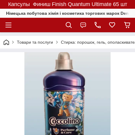
Капсулы Финиш Finish Quantum Ultimate 65 шт
Німецька побутова хімія і косметика торгових марок Denkmit
Товари та послуги
Стирка: порошок, гель, ополаскиват