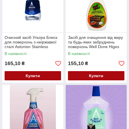
Очисний засіб Ультра Блиск
Засіб для очищення від жиру
для поверхонь з неіржавкої
та будь-яких забруднень
сталі Astonisn Stainless
поверхонь Well Done Higes
Still&Shine 750 мл.
Zsiroldo 650 мл
В наявності
В наявності
165,10
155,10
₴
₴
Купити
Купити