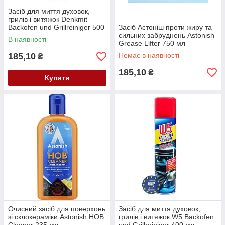
Засіб для миття духовок,
грилів і витяжок Denkmit
Backofen und Grillreiniger 500
Засіб Астоніш проти жиру та
мл
сильних забруднень Astonish
В наявності
Grease Lifter 750 мл
185,10
Немає в наявності
₴
185,10
₴
Купити
Очисний засіб для поверхонь
Засіб для миття духовок,
зі склокераміки Astonish HOB
грилів і витяжок W5 Backofen