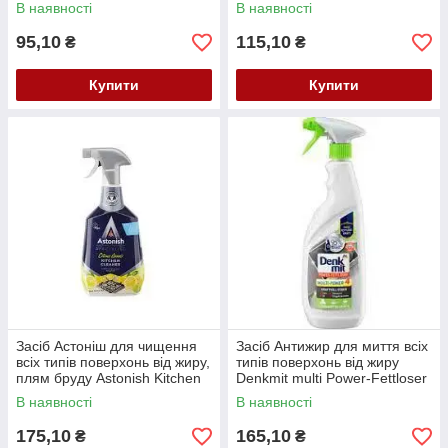
300 мл.
750 мл.
В наявності
В наявності
95,10
115,10
₴
₴
Купити
Купити
Засіб Астоніш для чищення
Засіб Антижир для миття всіх
всіх типів поверхонь від жиру,
типів поверхонь від жиру
плям бруду Astonish Kitchen
Denkmit multi Power-Fettloser
Cleaner 750 мл
750 мл
В наявності
В наявності
175,10
165,10
₴
₴