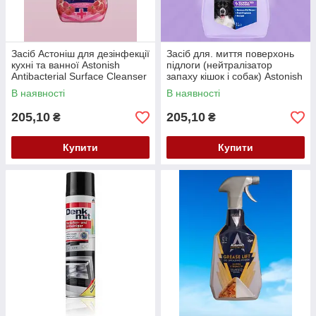
Засіб Астоніш для дезінфекції
Засіб для. миття поверхонь
кухні та ванної Astonish
підлоги (нейтралізатор
Antibacterial Surface Cleanser
запаху кішок і собак) Astonish
750 мл.
Pet Fresh 1000 мл
В наявності
В наявності
205,10
205,10
₴
₴
Купити
Купити