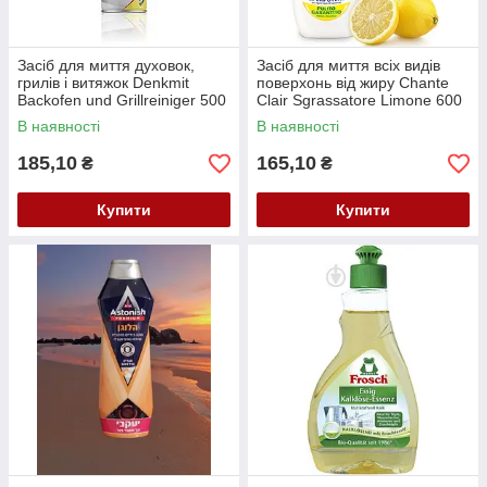
Засіб для миття духовок,
Засіб для миття всіх видів
грилів і витяжок Denkmit
поверхонь від жиру Chante
Backofen und Grillreiniger 500
Clair Sgrassatore Limone 600
мл
мл
В наявності
В наявності
185,10
165,10
₴
₴
Купити
Купити