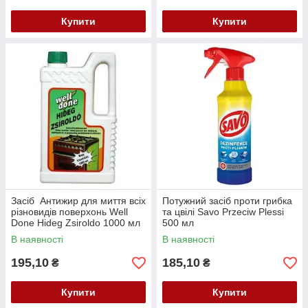
Купити
Купити
Засіб Антижир для миття всіх
Потужний засіб проти грибка
різновидів поверхонь Well
та цвілі Savo Przeciw Plessi
Done Hideg Zsiroldo 1000 мл
500 мл
(Пушкоджена етикетка)
В наявності
В наявності
195,10
185,10
₴
₴
Купити
Купити