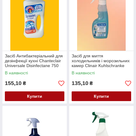
Засіб Антибактеріальний для
Засіб для миття
дезінфекції кухні Chanteclair
холодильників і морозильних
Universale Disinfectane 750
камер Clinair Kuhlschranke
мл.
200 мл.
В наявності
В наявності
155,10
135,10
₴
₴
Купити
Купити