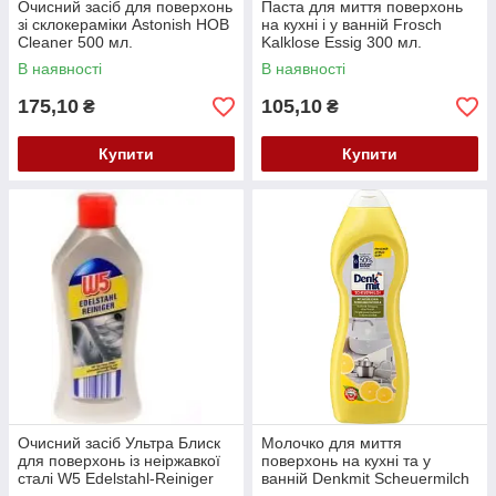
Очисний засіб для поверхонь
Паста для миття поверхонь
зі склокераміки Astonish HOB
на кухні і у ванній Frosch
Cleaner 500 мл.
Kalklose Essig 300 мл.
В наявності
В наявності
175,10
105,10
₴
₴
Купити
Купити
Очисний засіб Ультра Блиск
Молочко для миття
для поверхонь із неіржавкої
поверхонь на кухні та у
сталі W5 Edelstahl-Reiniger
ванній Denkmit Scheuermilch