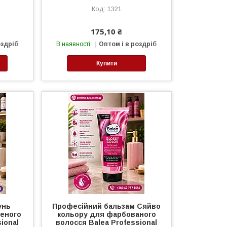
1321
175,10 ₴
оздріб
В наявності
Оптом і в роздріб
Купити
унь
Професійний бальзам Сяйво
леного
кольору для фарбованого
ional
волосся Balea Professional