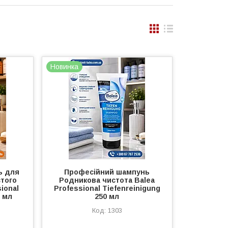
Новинка
ь для
Професійний шампунь
стого
Родникова чистота Balea
ional
Professional Tiefenreinigung
 мл
250 мл
1303