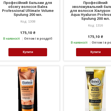
Професійний бальзам для
Професійний
обсягу волосся Balea
зволожувальний бал
Professional Ultimate Volume
для волосся Хіалурон
Spulung 200 мл.
Aqua Hyaluron Profess
Spulung 200 мл.
1308
1316
175,10 ₴
175,10 ₴
В наявності
Оптом і в роздріб
В наявності
Оптом і в р
Купити
Купити