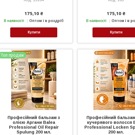
175,10 ₴
175,10 ₴
В наявності
Оптом і в роздріб
В наявності
Оптом і в р
Купити
Купити
Топ продаж
Професійний бальзам з
Професійний бальза
олією Аргани Balea
кучерявого волосся 
Professional Oil Repair
Professional Locken S
Spulung 200 мл.
200 мл.