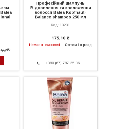
Професійний шампунь
ьзам
Відновлення та зволоження
 Balea
волосся Balea Kopfhaut-
ional
Balance shampoo 250 мл
13231
175,10 ₴
Немає в наявності
Оптом і в роздріб
оздріб
+380 (67) 787-25-36