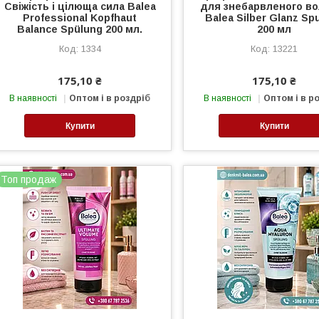
Свіжість і цілюща сила Balea
для знебарвленого в
Professional Kopfhaut
Balea Silber Glanz Sp
Balance Spülung 200 мл.
200 мл
1334
13221
175,10 ₴
175,10 ₴
В наявності
Оптом і в роздріб
В наявності
Оптом і в р
Купити
Купити
Топ продаж