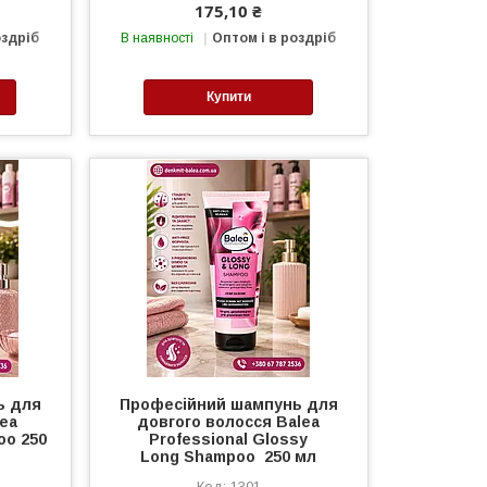
175,10 ₴
оздріб
В наявності
Оптом і в роздріб
Купити
ь для
Професійний шампунь для
lea
довгого волосся Balea
oo 250
Professional Glossy
Long Shampoo 250 мл
1301