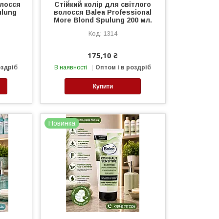
олосся
Стійкий колір для світлого
ulung
волосся Balea Professional
More Blond Spulung 200 мл.
1314
175,10 ₴
оздріб
В наявності
Оптом і в роздріб
Купити
Новинка