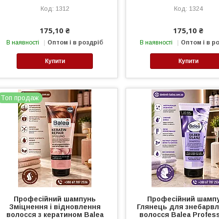
1312
1324
175,10 ₴
175,10 ₴
В наявності
Оптом і в роздріб
В наявності
Оптом і в р
Купити
Купити
Топ продаж
Професійний шампунь
Професійний шамп
Зміцнення і відновлення
Глянець для знебарв
волосся з кератином Balea
волосся Balea Profess