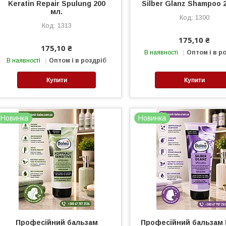
Keratin Repair Spulung 200
Silber Glanz Shampoo 
мл.
1300
1313
175,10 ₴
175,10 ₴
В наявності
Оптом і в р
В наявності
Оптом і в роздріб
Купити
Купити
Новинка
Новинка
Професійний бальзам
Професійний бальзам