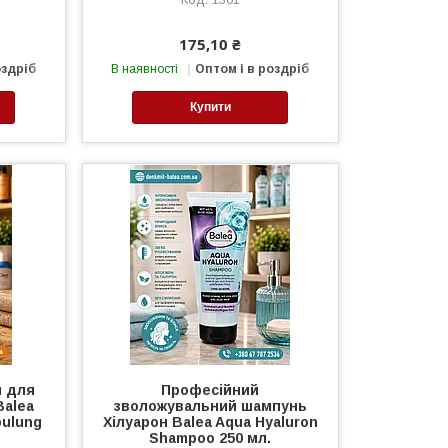
175,10 ₴
оздріб
В наявності
Оптом і в роздріб
Купити
м для
Професійний
Balea
зволожувальний шампунь
pulung
Хілуарон Balea Aqua Hyaluron
Shampoo 250 мл.