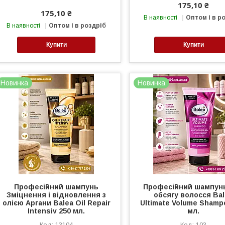
175,10 ₴
175,10 ₴
В наявності
Оптом і в р
В наявності
Оптом і в роздріб
Купити
Купити
Новинка
Новинка
Професійний шампунь
Професійний шампун
Зміцнення і відновлення з
обсягу волосся Ba
олією Аргани Balea Oil Repair
Ultimate Volume Shamp
Intensiv 250 мл.
мл.
13104
103